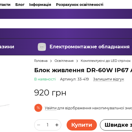
такти
Блог
Інформація
Розрахунок освітленості
азини
Електромонтажне обладнання
Головна
Освітлення
Комплектуючі до LED стрічок
Блок живлення DR-60W IP67 A
В наявності
Артикул: 33-419
Залишити відгук
920 грн
%
Увійти
для відображення накопичувальної зн
Купити
Швидке 