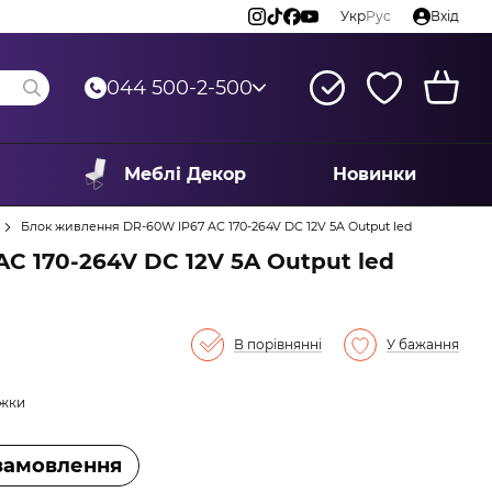
Укр
Рус
Вхід
044 500-2-500
Меблі Декор
Новинки
Блок живлення DR-60W IP67 AC 170-264V DC 12V 5A Output led
C 170-264V DC 12V 5A Output led
В порівнянні
У бажання
ижки
замовлення