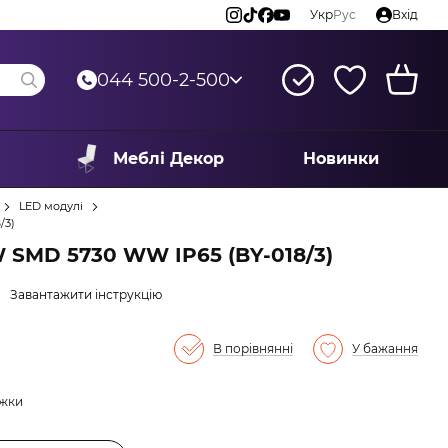
Укр
Рус
Вхід
044 500-2-500
Меблі Декор
Новинки
LED модулі
/3)
W SMD 5730 WW IP65 (BY-018/3)
Завантажити інструкцію
В порівнянні
У бажання
ижки