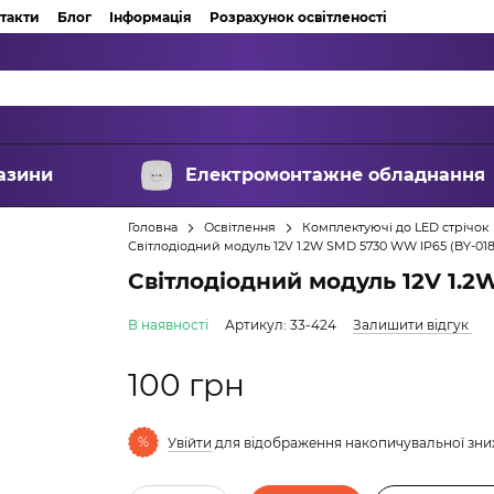
такти
Блог
Інформація
Розрахунок освітленості
азини
Електромонтажне обладнання
Головна
Освітлення
Комплектуючі до LED стрічок
Світлодіодний модуль 12V 1.2W SMD 5730 WW IP65 (BY-018
Світлодіодний модуль 12V 1.2
В наявності
Артикул: 33-424
Залишити відгук
100 грн
%
Увійти
для відображення накопичувальної зн