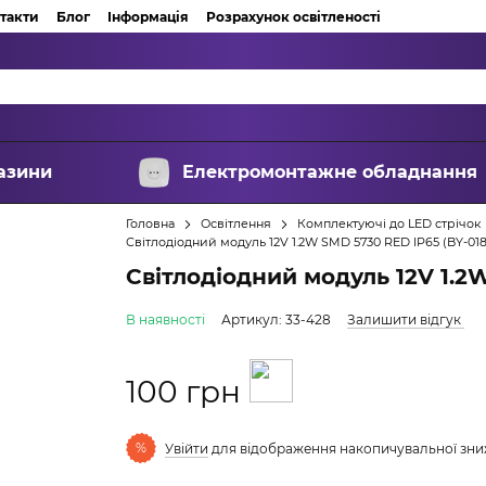
такти
Блог
Інформація
Розрахунок освітленості
азини
Електромонтажне обладнання
Головна
Освітлення
Комплектуючі до LED стрічок
Світлодіодний модуль 12V 1.2W SMD 5730 RED IP65 (BY-018
Світлодіодний модуль 12V 1.2W
В наявності
Артикул: 33-428
Залишити відгук
100 грн
%
Увійти
для відображення накопичувальної зн