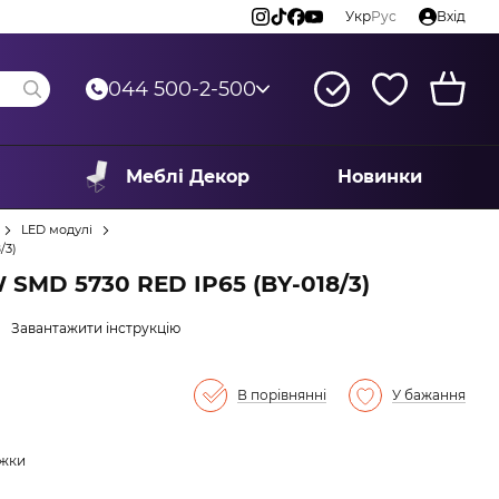
Укр
Рус
Вхід
044 500-2-500
Меблі Декор
Новинки
LED модулі
/3)
 SMD 5730 RED IP65 (BY-018/3)
Завантажити інструкцію
В порівнянні
У бажання
ижки