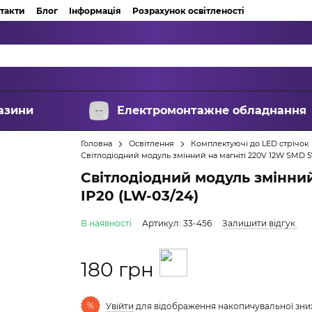
такти
Блог
Інформація
Розрахунок освітленості
азини
Електромонтажне обладнання
Головна
Освітлення
Комплектуючі до LED стрічок
Світлодіодний модуль змінний на магніті 220V 12W SMD 5
Світлодіодний модуль змінни
IP20 (LW-03/24)
В наявності
Артикул: 33-456
Залишити відгук
180 грн
%
Увійти
для відображення накопичувальної зн