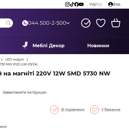
Укр
Рус
Вхід
044 500-2-500
Меблі Декор
Новинки
LED модулі
730 NW IP20 (LW-03/24)
й на магніті 220V 12W SMD 5730 NW
Завантажити інструкцію
В порівнянні
У бажання
ижки