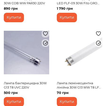
30W COB WW PAR30 220V
LED FLF-09 30W Fito GROW
1.2m
890 грн
1 790 грн
Купити
Купити
Лампа бактерицидна 30W
Лампа люмінесцентна
G13 Т8 UVC 220V
лінійна 30W G13 WW Т8 LF
220V
500 грн
70 грн
Купити
Купити