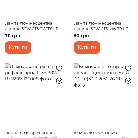
Лампа люмінесцентна
Лампа люмінесцентна
лінійна 30W G13 CW Т8 LF
лінійна 30W G13 NW Т8 LF
220V
(FORA) 220V
70 грн
50 грн
Купити
Купити
Лампа розжарювання
Комплект з чотирьох