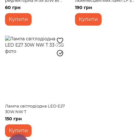
рефлекторна R-39 30W Br
люмінесцентних ламп LF 30
220V
Вт (33) 220V
60 грн
190 грн
Купити
Купити
Лампа світлодіодна LED E27
30W NW T
150 грн
Купити