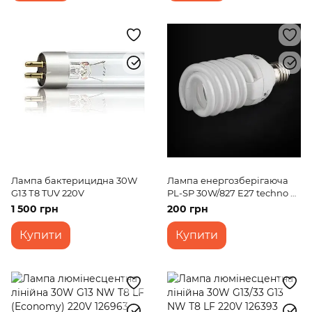
Лампа бактерицидна 30W
Лампа енергозберігаюча
G13 Т8 TUV 220V
PL-SP 30W/827 E27 techno Br
220V
1 500 грн
200 грн
Купити
Купити