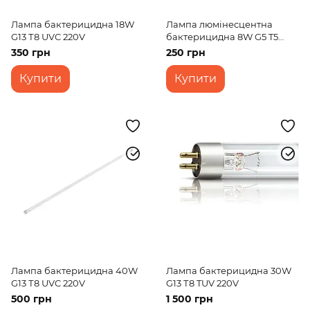
Лампа бактерицидна 18W
Лампа люмінесцентна
G13 Т8 UVC 220V
бактерицидна 8W G5 T5
HNS 220V
350 грн
250 грн
Купити
Купити
Лампа бактерицидна 40W
Лампа бактерицидна 30W
G13 Т8 UVC 220V
G13 Т8 TUV 220V
500 грн
1 500 грн