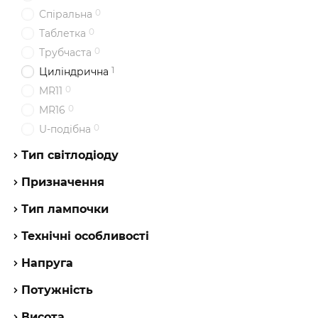
0
Спіральна
0
Таблетка
0
Трубчаста
1
Циліндрична
0
MR11
0
MR16
0
U-подібна
Тип світлодіоду
Призначення
Тип лампочки
Технічні особливості
Напруга
Потужність
Висота