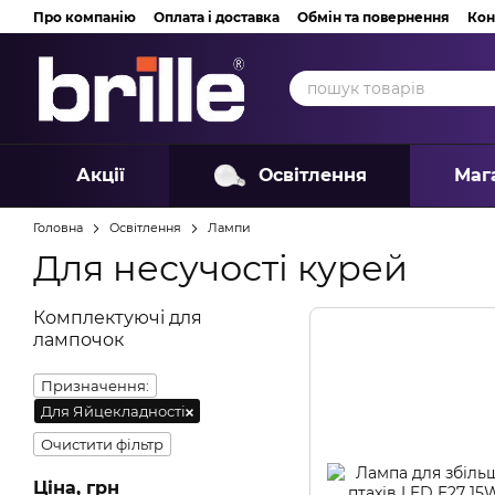
Перейти до основного контенту
Про компанію
Оплата і доставка
Обмін та повернення
Кон
Акції
Освітлення
Маг
Головна
Освітлення
Лампи
Для несучості курей
Комплектуючі для
лампочок
Призначення:
Для Яйцекладності
Очистити фільтр
Ціна, грн