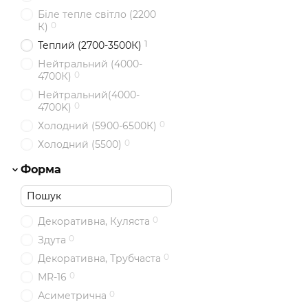
Біле тепле світло (2200
0
К)
1
Теплий (2700-3500К)
Нейтральний (4000-
0
4700К)
Нейтральний(4000-
0
4700K)
0
Холодний (5900-6500К)
0
Холодний (5500)
Форма
0
Декоративна, Куляста
0
Здута
0
Декоративна, Трубчаста
0
MR-16
0
Асиметрична