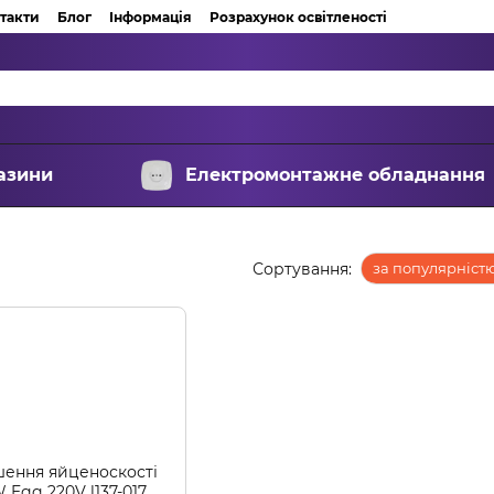
такти
Блог
Інформація
Розрахунок освітленості
азини
Електромонтажне обладнання
Сортування:
за популярніст