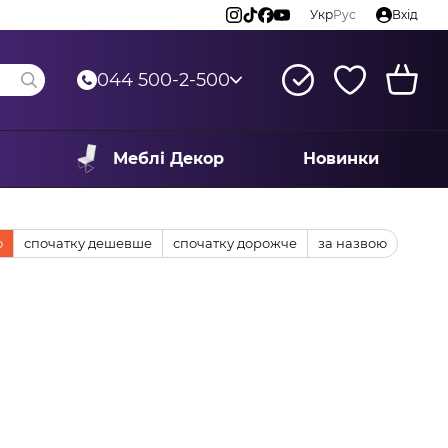
Укр
Рус
Вхід
044 500-2-500
Меблі Декор
Новинки
ю
спочатку дешевше
спочатку дорожче
за назвою