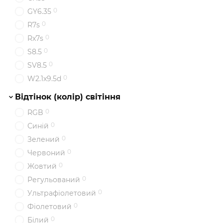
0
GY6.35
0
R7s
0
Rx7s
0
S8.5
0
SV8.5
0
W2.1x9.5d
Відтінок (колір) світіння
0
RGB
0
Синій
0
Зелений
0
Червоний
0
Жовтий
0
Регульований
0
Ультрафіолетовий
0
Фіолетовий
0
Білий