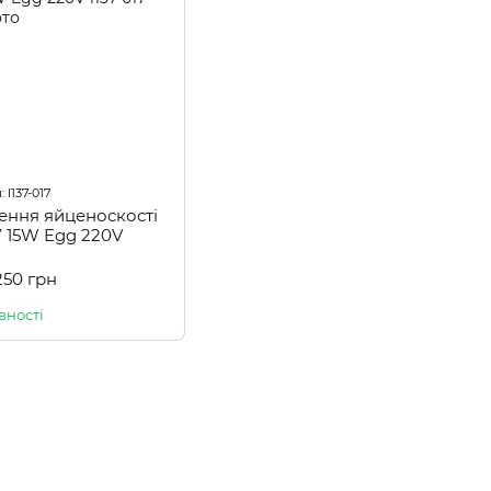
 l137-017
ення яйценоскості
7 15W Egg 220V
250 грн
вності