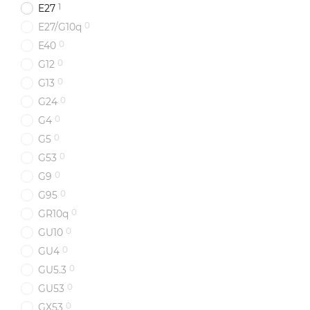
1
E27
0
E27/G10q
0
E40
0
G12
0
G13
0
G24
0
G4
0
G5
0
G53
0
G9
0
G95
0
GR10q
0
GU10
0
GU4
0
GU5.3
0
GU53
0
GX53