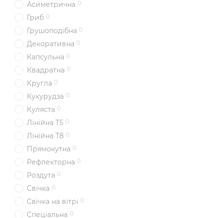
0
Асиметрична
0
Гриб
0
Грушоподібна
0
Декоративна
0
Капсульна
0
Квадратна
0
Кругла
0
Кукурудза
0
Куляста
0
Лінійна T5
0
Лінійна T8
0
Прямокутна
0
Рефлекторна
0
Роздута
0
Свічка
0
Свічка на вітрі
0
Спеціальна