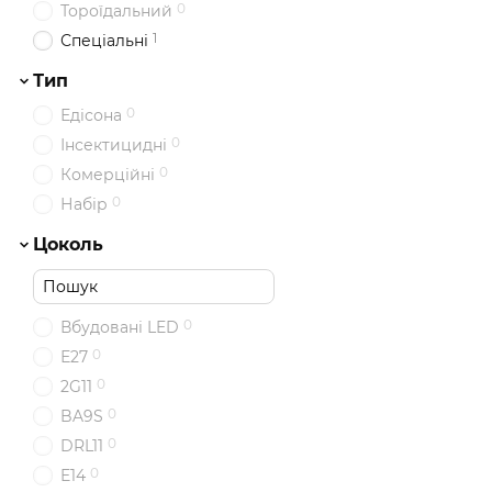
0
Тороїдальний
1
Спеціальні
Тип
0
Едісона
0
Інсектицидні
0
Комерційні
0
Набір
Цоколь
0
Вбудовані LED
0
Е27
0
2G11
0
BA9S
0
DRL11
0
E14