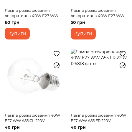
Лампа розжарювання
Лампа розжарювання
декоративна 40W E27 WW
декоративна 40W E27 WW
E50 220V
T60 SOFT TONE 220V
60 грн
50 грн
Купити
Купити
Лампа розжарювання 40W
Лампа розжарювання 40W
E27 WW A55 CL 220V
E27 WW A55 FR 220V
40 грн
40 грн