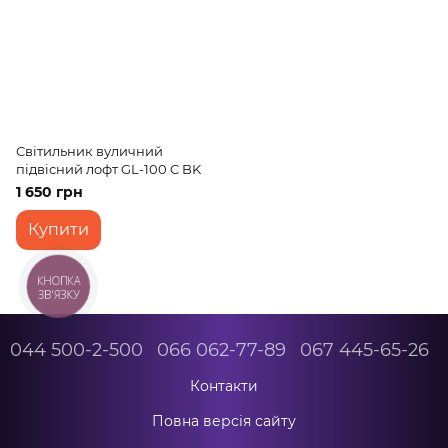
Світильник вуличний
підвісний лофт GL-100 C BK
1 650 грн
Купити
КНОПКА
ЗВ'ЯЗКУ
044 500-2-500
066 062-77-89
067 445-65-26
Контакти
Повна версія сайту