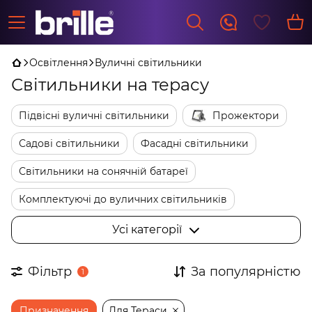
Освітлення
Вуличні світильники
Світильники на терасу
Підвісні вуличні світильники
Прожектори
Садові світильники
Фасадні світильники
Світильники на сонячній батареї
Комплектуючі до вуличних світильників
Ліхтарні стовбики
Ретро гірлянди лампочки
Усі категорії
Ліхтарні стовпи
Грунтові світильники
Фільтр
За популярністю
1
Тротуарні світильники
Настінні вуличні світильники
Призначення
Для Тераси