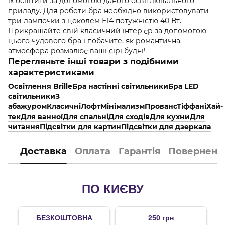
їх освітити за допомогою даного освітлювального
приладу. Для роботи бра необхідно використовувати
три лампочки з цоколем Е14 потужністю 40 Вт.
Прикрашайте свій класичний інтер'єр за допомогою
цього чудового бра і побачите, як романтична
атмосфера розмалює ваші сірі будні!
Перегляньте інші товари з подібними
характеристиками
Освітлення Brille
Бра настінні світильники
Бра LED
світильники
З
абажуром
Класичні
Лофт
Мінімализм
Прованс
Тіффані
Хай-
тек
Для ванної
Для спальні
Для сходів
Для кухни
Для
читання
Підсвітки для картин
Підсвітки для дзеркала
Доставка
Оплата
Гарантія
Поверненн
ПО КИЄВУ
БЕЗКОШТОВНА
250 грн