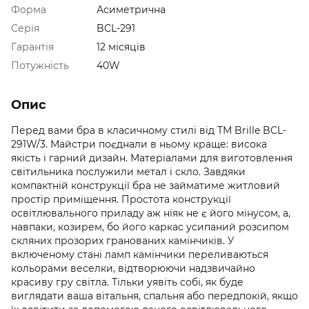
Форма
Асиметрична
Серія
BCL-291
Гарантія
12 місяців
Потужність
40W
Опис
Перед вами бра в класичному стилі від ТМ Brille BCL-
291W/3. Майстри поєднали в ньому краще: висока
якість і гарний дизайн. Матеріалами для виготовлення
світильника послужили метал і скло. Завдяки
компактній конструкції бра не займатиме житловий
простір приміщення. Простота конструкції
освітлювального приладу аж ніяк не є його мінусом, а,
навпаки, козирем, бо його каркас усипаний розсипом
скляних прозорих гранованих камінчиків. У
включеному стані ламп камінчики переливаються
кольорами веселки, відтворюючи надзвичайно
красиву гру світла. Тільки уявіть собі, як буде
виглядати ваша вітальня, спальня або передпокій, якщо