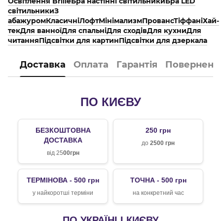
Освітлення Brille
Бра настінні світильники
Бра LED
світильники
З
абажуром
Класичні
Лофт
Мінімализм
Прованс
Тіффані
Хай-
тек
Для ванної
Для спальні
Для сходів
Для кухни
Для
читання
Підсвітки для картин
Підсвітки для дзеркала
Доставка
Оплата
Гарантія
Поверненн
ПО КИЄВУ
БЕЗКОШТОВНА
250 грн
ДОСТАВКА
до
2500 грн
від 25
00грн
ТЕРМІНОВА - 500 грн
ТОЧНА - 500 грн
у найкоротші терміни
на конкретний час
ПО УКРАЇНІ І КИЄВУ