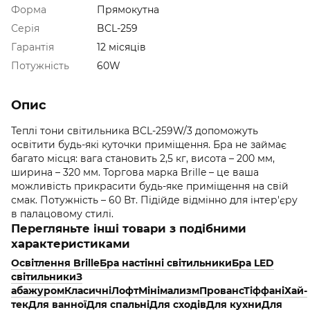
Форма
Прямокутна
Серія
BCL-259
Гарантія
12 місяців
Потужність
60W
Опис
Теплі тони світильника BCL-259W/3 допоможуть
освітити будь-які куточки приміщення. Бра не займає
багато місця: вага становить 2,5 кг, висота – 200 мм,
ширина – 320 мм. Торгова марка Brille – це ваша
можливість прикрасити будь-яке приміщення на свій
смак. Потужність – 60 Вт. Підійде відмінно для інтер'єру
в палацовому стилі.
Перегляньте інші товари з подібними
характеристиками
Освітлення Brille
Бра настінні світильники
Бра LED
світильники
З
абажуром
Класичні
Лофт
Мінімализм
Прованс
Тіффані
Хай-
тек
Для ванної
Для спальні
Для сходів
Для кухни
Для