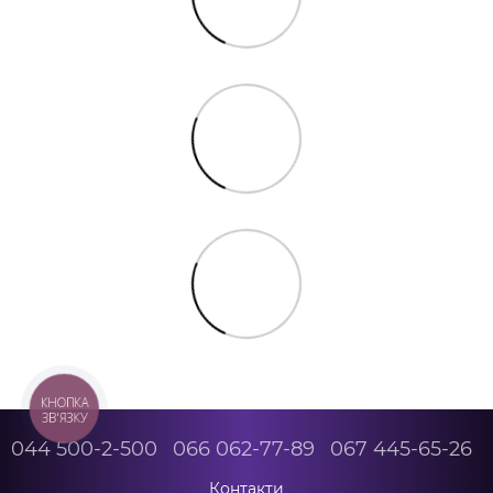
КНОПКА
ЗВ'ЯЗКУ
044 500-2-500
066 062-77-89
067 445-65-26
Контакти