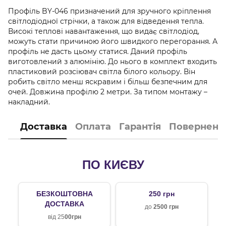
Профіль BY-046 призначений для зручного кріплення
світлодіодної стрічки, а також для відведення тепла.
Високі теплові навантаження, що видає світлодіод,
можуть стати причиною його швидкого перегорання. А
профіль не дасть цьому статися. Даний профіль
виготовлений з алюмінію. До нього в комплект входить
пластиковий розсіювач світла білого кольору. Він
робить світло менш яскравим і більш безпечним для
очей. Довжина профілю 2 метри. За типом монтажу –
накладний.
Доставка
Оплата
Гарантія
Поверненн
ПО КИЄВУ
БЕЗКОШТОВНА
250 грн
ДОСТАВКА
до
2500 грн
від 25
00грн