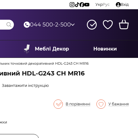
Укр
Рус
Вхід
044 500-2-500
Меблі Декор
Новинки
льник точковий декоративний HDL-G243 CH MR16
тивний HDL-G243 CH MR16
Завантажити інструкцію
В порівнянні
У бажання
ижки