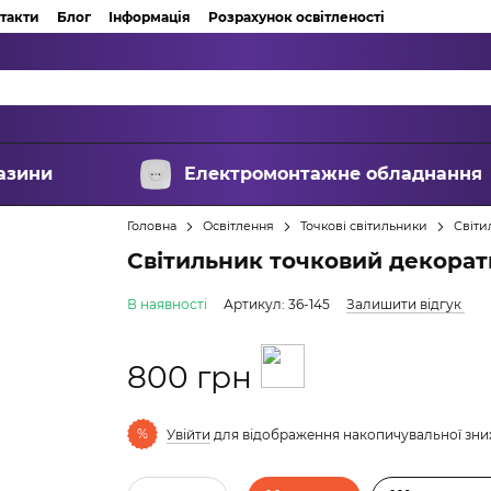
такти
Блог
Інформація
Розрахунок освітленості
азини
Електромонтажне обладнання
Головна
Освітлення
Точкові світильники
Світи
Світильник точковий декора
В наявності
Артикул: 36-145
Залишити відгук
800 грн
%
Увійти
для відображення накопичувальної зн