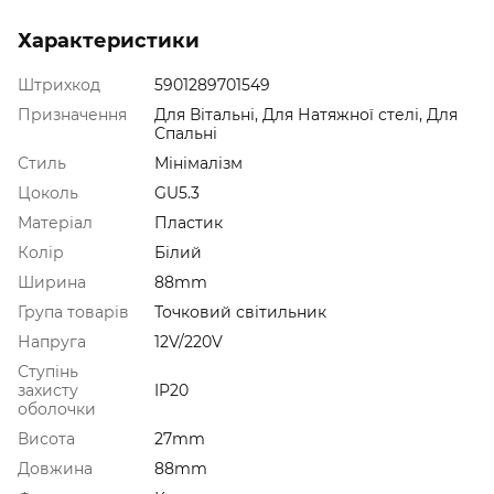
Характеристики
Штрихкод
5901289701549
Призначення
Для Вітальні, Для Натяжної стелі, Для
Спальні
Стиль
Мінімалізм
Цоколь
GU5.3
Матеріал
Пластик
Колір
Білий
Ширина
88mm
Група товарів
Точковий світильник
Напруга
12V/220V
Ступінь
захисту
IP20
оболочки
Висота
27mm
Довжина
88mm