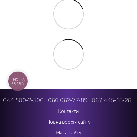
КНОПКА
ЗВ'ЯЗКУ
044 500-2-500
066 062-77-89
067 445-65-26
Контакти
Повна версія сайту
Мапа сайту