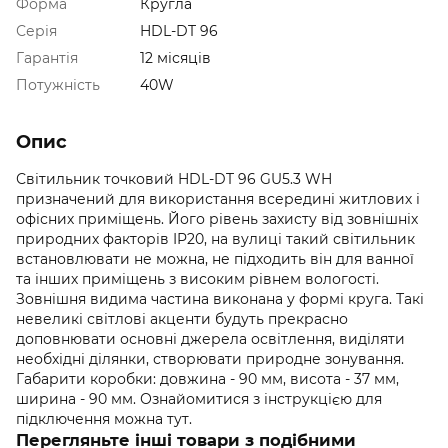
Форма
Кругла
Серія
HDL-DT 96
Гарантія
12 місяців
Потужність
40W
Опис
Світильник точковий HDL-DT 96 GU5.3 WH
призначений для використання всередині житлових і
офісних приміщень. Його рівень захисту від зовнішніх
природних факторів IP20, на вулиці такий світильник
встановлювати не можна, не підходить він для ванної
та інших приміщень з високим рівнем вологості.
Зовнішня видима частина виконана у формі круга. Такі
невеликі світлові акценти будуть прекрасно
доповнювати основні джерела освітлення, виділяти
необхідні ділянки, створювати природне зонування.
Габарити коробки: довжина - 90 мм, висота - 37 мм,
ширина - 90 мм. Ознайомитися з інструкцією для
підключення можна тут.
Перегляньте інші товари з подібними