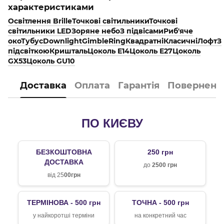
характеристиками
Освітлення Brille
Точкові світильники
Точкові
світильники LED
Зоряне небо
З підвісами
Риб'яче
око
Тубус
Downlight
Gimble
Ring
Квадратні
Класичні
Лофт
З
підсвіткою
Кришталь
Цоколь E14
Цоколь E27
Цоколь
GX53
Цоколь GU10
Доставка
Оплата
Гарантія
Поверненн
ПО КИЄВУ
БЕЗКОШТОВНА
250 грн
ДОСТАВКА
до
2500 грн
від 25
00грн
ТЕРМІНОВА - 500 грн
ТОЧНА - 500 грн
у найкоротші терміни
на конкретний час