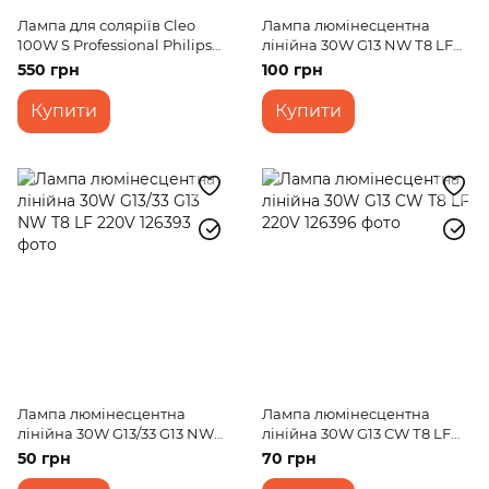
Лампа для соляріїв Cleo
Лампа люмінесцентна
100W S Professional Philips
лінійна 30W G13 NW Т8 LF
220V
(Economy) 220V
550 грн
100 грн
Купити
Купити
Лампа люмінесцентна
Лампа люмінесцентна
лінійна 30W G13/33 G13 NW
лінійна 30W G13 CW Т8 LF
Т8 LF 220V
220V
50 грн
70 грн