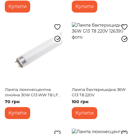
Купити
Купити
Лампа люмінесцентна
Лампа бактерицидна 36W
лінійна 30W G13 WW Т8 LF
G13 Т8 220V
220V
70 грн
100 грн
Купити
Купити