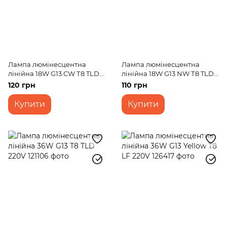
Лампа люмінесцентна
Лампа люмінесцентна
лінійна 18W G13 CW Т8 TLD
лінійна 18W G13 NW Т8 TLD
220V
220V
120 грн
110 грн
Купити
Купити