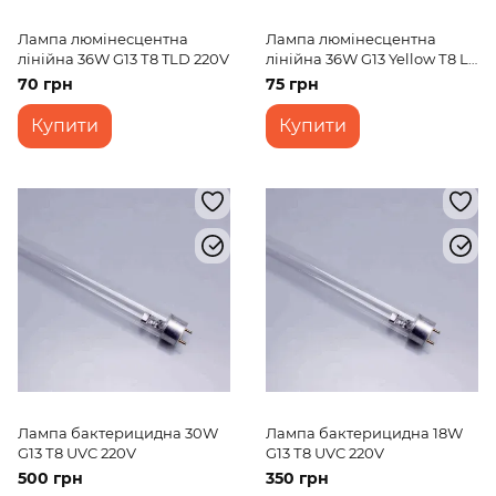
Лампа люмінесцентна
Лампа люмінесцентна
лінійна 36W G13 Т8 TLD 220V
лінійна 36W G13 Yellow Т8 LF
220V
70 грн
75 грн
Купити
Купити
Лампа бактерицидна 30W
Лампа бактерицидна 18W
G13 Т8 UVC 220V
G13 Т8 UVC 220V
500 грн
350 грн