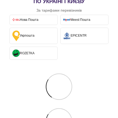
ПО УКРАЇНІ І КИЄВУ
За тарифами перевізників
Нова Пошта
Meest Пошта
Укрпошта
EPICENTR
ROZETKA