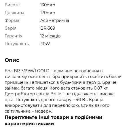
Висота
130mm
Довжина
170mm
Форма
Асиметрична
Серія
BR-369
Гарантія
12 місяців
Потужність
40W
Опис
Бра BR-369W/1 GOLD – відмінне поповнення в
точковому освітленні, бра прикрасить і освітить безліч
приміщень і впишеться в будь-який інтер'єр. Бра не
займає багато місця: його вага становить 0,87 кг.
Дистриб'ютор світла Brille – це гідна якість і висока
ціна. Потужність даного товару – 40 Вт. Краще
використовувати для передпокою. Стиль даного
світильника – модерн.
Перегляньте інші товари з подібними
характеристиками