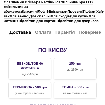
Освітлення Brille
Бра настінні світильники
Бра LED
світильники
З
абажуром
Класичні
Лофт
Мінімализм
Прованс
Тіффані
Хай-
тек
Для ванної
Для спальні
Для сходів
Для кухни
Для
читання
Підсвітки для картин
Підсвітки для дзеркала
Доставка
Оплата
Гарантія
Поверненн
ПО КИЄВУ
БЕЗКОШТОВНА
250 грн
ДОСТАВКА
до
2500 грн
від 25
00грн
ТЕРМІНОВА - 500 грн
ТОЧНА - 500 грн
у найкоротші терміни
на конкретний час