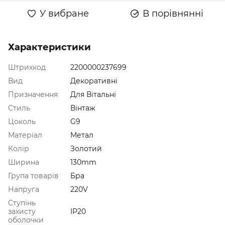
У вибране
В порівнянні
Характеристики
Штрихкод
2200000237699
Вид
Декоративні
Призначення
Для Вітальні
Стиль
Вінтаж
Цоколь
G9
Матеріал
Метал
Колір
Золотий
Ширина
130mm
Група товарів
Бра
Напруга
220V
Ступінь
захисту
IP20
оболочки