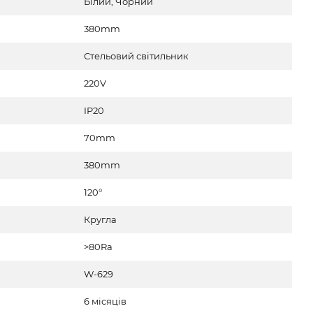
Білий, Чорний
380mm
Стельовий світильник
220V
IP20
70mm
380mm
120°
Кругла
>80Ra
W-629
6 місяців