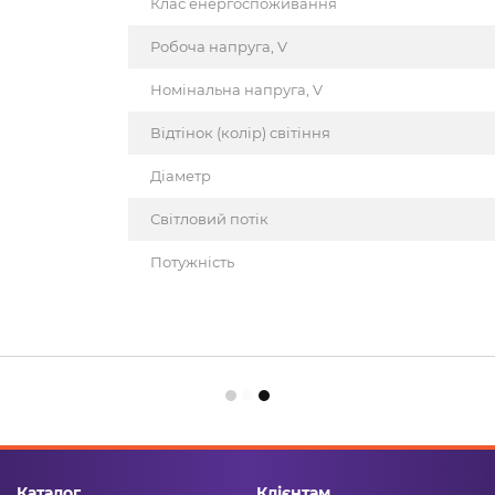
Клас енергоспоживання
Робоча напруга, V
Номінальна напруга, V
Відтінок (колір) світіння
Діаметр
Світловий потік
Потужність
Каталог
Клієнтам