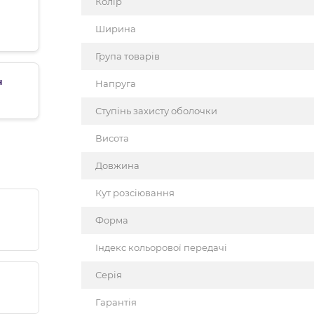
Колір
Ширина
Група товарів
н
Напруга
Ступінь захисту оболочки
Висота
Довжина
Кут розсіювання
Форма
Індекс кольорової передачі
Серія
Гарантія