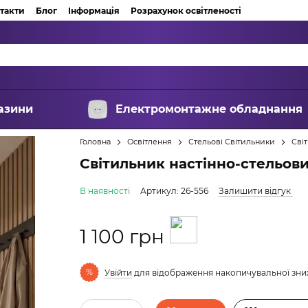
такти
Блог
Інформація
Розрахунок освітленості
азини
Електромонтажне обладнання
Головна
Освітлення
Стельові Світильники
Сві
Світильник настінно-стельов
В наявності
Артикул: 26-556
Залишити відгук
1 100 грн
%
Увійти
для відображення накопичувальної зн