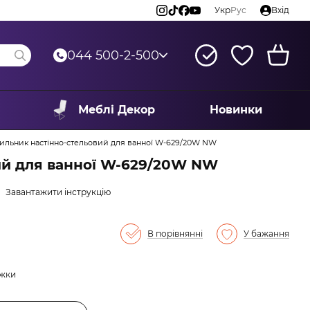
Укр
Рус
Вхід
044 500-2-500
Меблі Декор
Новинки
тильник настінно-стельовий для ванної W-629/20W NW
ий для ванної W-629/20W NW
Завантажити інструкцію
В порівнянні
У бажання
ижки