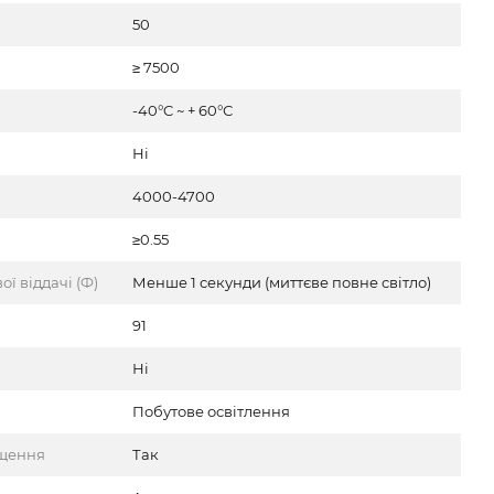
50
≥ 7500
-40°C ~ + 60°С
Ні
4000-4700
≥0.55
ї віддачі (Ф)
Менше 1 секунди (миттєве повне світло)
91
Ні
Побутове освітлення
іщення
Так