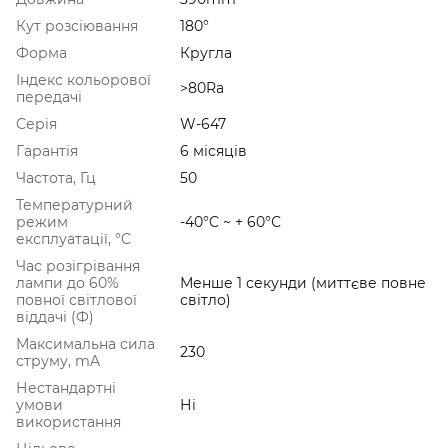
Кут розсіювання
180°
Форма
Кругла
Індекс кольорової
>80Ra
передачі
Серія
W-647
Гарантія
6 місяців
Частота, Гц
50
Температурний
режим
-40°C ~ + 60°С
експлуатації, °C
Час розігрівання
лампи до 60%
Менше 1 секунди (миттєве повне
повної світлової
світло)
віддачі (Ф)
Максимальна сила
230
струму, mA
Нестандартні
умови
Ні
використання