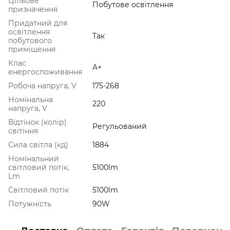
Цільове
Побутове освітлення
призначення
Придатний для
освітлення
Так
побутового
приміщення
Клас
A+
енергоспоживання
Робоча напруга, V
175-268
Номінальна
220
напруга, V
Відтінок (колір)
Регульований
світіння
Сила світла (кд)
1884
Номінальний
світловий потік,
5100lm
Lm
Світловий потік
5100lm
Потужність
90W