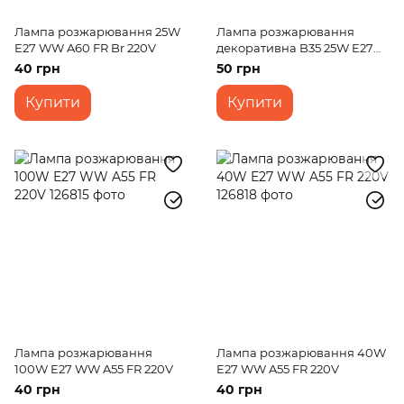
Лампа розжарювання 25W
Лампа розжарювання
E27 WW A60 FR Br 220V
декоративна B35 25W E27
FR Br 220V
40 грн
50 грн
Купити
Купити
Лампа розжарювання
Лампа розжарювання 40W
100W E27 WW A55 FR 220V
E27 WW A55 FR 220V
40 грн
40 грн