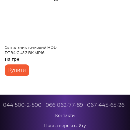
Світильник точковий HDL-
DT 94 GU5.3 BK MR16
110 грн
Купити
044 500-2-500
066 062-77-89
067 445-65-26
Контакти
Повна версія сайту