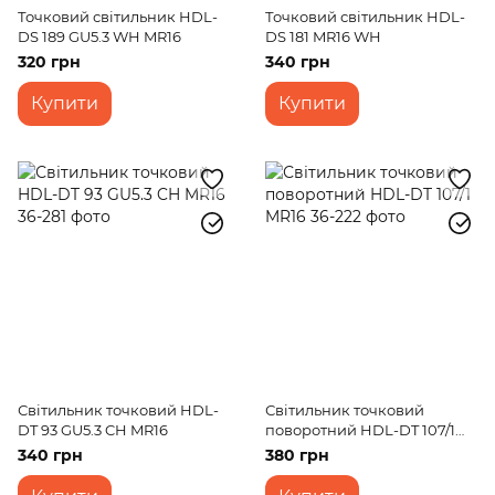
Точковий світильник HDL-
Точковий світильник HDL-
DS 189 GU5.3 WH MR16
DS 181 MR16 WH
320 грн
340 грн
Купити
Купити
Світильник точковий HDL-
Світильник точковий
DT 93 GU5.3 CH MR16
поворотний HDL-DT 107/1
MR16
340 грн
380 грн