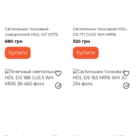
Світильник точковий
Світильник точковий HDL-
поворотний HDL-DT 107/2
DS 171 GU10 WH MR16
MR16
680 грн
520 грн
Купити
Купити