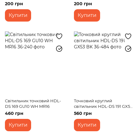
200 грн
200 грн
Купити
Купити
Світильник точковий HDL-
Точковий круглий
DS 169 GU10 WH MR16
світильник HDL-DS 191 GX53
BK
460 грн
560 грн
Купити
Купити