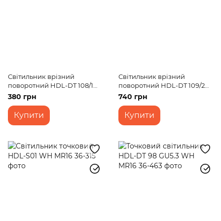
Світильник врізний
Світильник врізний
поворотний HDL-DT 108/1
поворотний HDL-DT 109/2
MR16 WH
MR16 WH
380 грн
740 грн
Купити
Купити