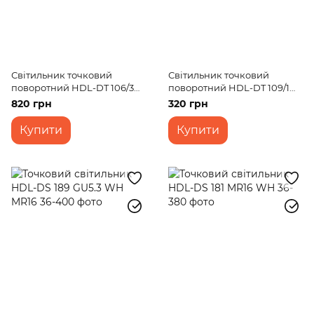
Світильник точковий
Світильник точковий
поворотний HDL-DT 106/3
поворотний HDL-DT 109/1
MR16
MR16 SL
820 грн
320 грн
Купити
Купити