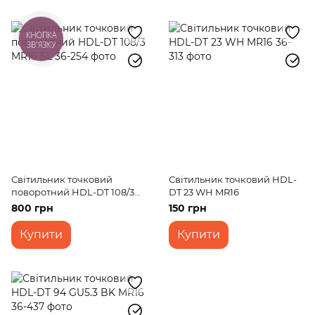
КНОПКА
ЗВ'ЯЗКУ
Світильник точковий
Світильник точковий HDL-
поворотний HDL-DT 108/3
DT 23 WH MR16
MR16 SL
800 грн
150 грн
Купити
Купити