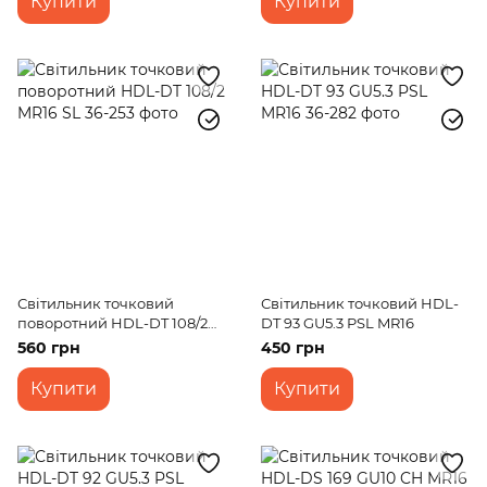
Купити
Купити
Світильник точковий
Світильник точковий HDL-
поворотний HDL-DT 108/2
DT 93 GU5.3 PSL MR16
MR16 SL
560 грн
450 грн
Купити
Купити