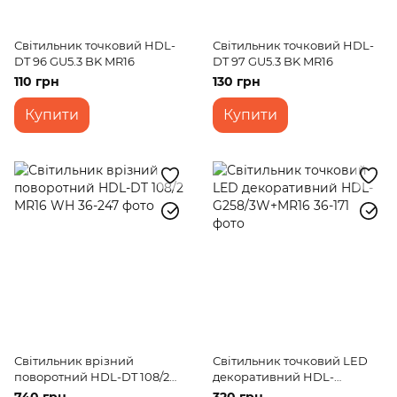
Світильник точковий HDL-
Світильник точковий HDL-
DT 96 GU5.3 BK MR16
DT 97 GU5.3 BK MR16
110 грн
130 грн
Купити
Купити
Світильник врізний
Світильник точковий LED
поворотний HDL-DT 108/2
декоративний HDL-
MR16 WH
G258/3W+MR16