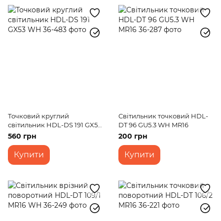
Точковий круглий
Світильник точковий HDL-
світильник HDL-DS 191 GX53
DT 96 GU5.3 WH MR16
WH
560 грн
200 грн
Купити
Купити