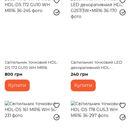
Світильник точковий HDL-
Світильник точковий LED
DS 172 GU10 WH MR16
декоративний HDL-
G257/3W+MR16
800 грн
240 грн
Купити
Купити