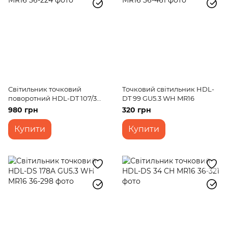
Світильник точковий
Точковий світильник HDL-
поворотний HDL-DT 107/3
DT 99 GU5.3 WH MR16
MR16
980 грн
320 грн
Купити
Купити