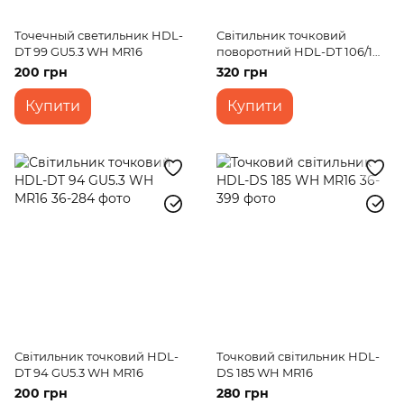
Точечный светильник HDL-
Світильник точковий
DT 99 GU5.3 WH MR16
поворотний HDL-DT 106/1
MR16
200 грн
320 грн
Купити
Купити
Світильник точковий HDL-
Точковий світильник HDL-
DT 94 GU5.3 WH MR16
DS 185 WH MR16
200 грн
280 грн