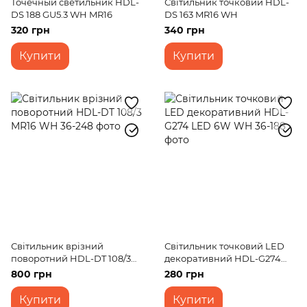
Точечный светильник HDL-
Світильник точковий HDL-
DS 188 GU5.3 WH MR16
DS 163 MR16 WH
320 грн
340 грн
Купити
Купити
Світильник врізний
Світильник точковий LED
поворотний HDL-DT 108/3
декоративний HDL-G274
MR16 WH
LED 6W WH
800 грн
280 грн
Купити
Купити