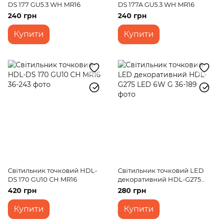
DS 177 GU5.3 WH MR16
DS 177A GU5.3 WH MR16
240 грн
240 грн
Купити
Купити
Світильник точковий HDL-
Світильник точковий LED
DS 170 GU10 CH MR16
декоративний HDL-G275
LED 6W G
420 грн
280 грн
Купити
Купити