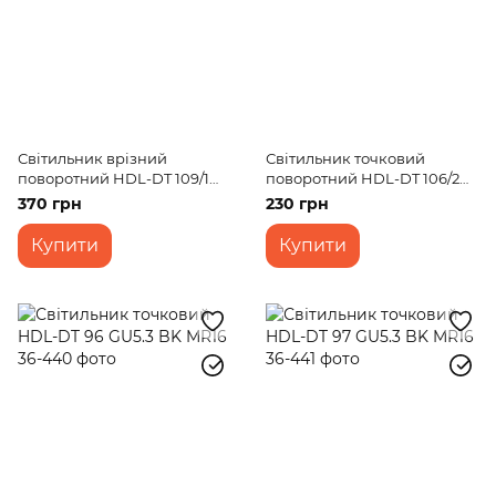
Світильник врізний
Світильник точковий
поворотний HDL-DT 109/1
поворотний HDL-DT 106/2
MR16 WH
MR16
370 грн
230 грн
Купити
Купити