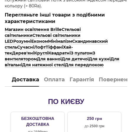
кольору (> 80Ra).
Перегляньте інші товари з подібними
характеристиками
Магазин освітлення Brille
Стельові
світильники
Стельові світильники
LED
Розумні
Економ
Мінімалізм
Скандинавский
стиль
Сучасні
Лофт
Тіффані
Хай-
тек
Дерев'яні
Круглі
Квадратні
З пультом
З
вентилятором
Для ванної
Для дитячої
Для кухні
Для
вітальні
Для натяжної стелі
Для передпокою
Доставка
Оплата
Гарантія
Поверненн
ПО КИЄВУ
БЕЗКОШТОВНА
250 грн
ДОСТАВКА
до
2500 грн