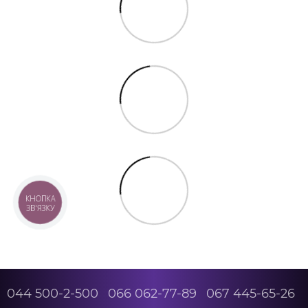
КНОПКА
ЗВ'ЯЗКУ
044 500-2-500
066 062-77-89
067 445-65-26