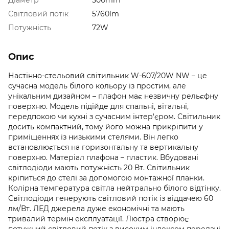
Світловий потік
5760lm
Потужність
72W
Опис
Настінно-стельовий світильник W-607/20W NW – це
сучасна модель білого кольору із простим, але
унікальним дизайном – плафон має незвичну рельєфну
поверхню. Модель підійде для спальні, вітальні,
передпокою чи кухні з сучасним інтер'єром. Світильник
досить компактний, тому його можна прикріпити у
приміщеннях із низькими стелями. Він легко
встановлюється на горизонтальну та вертикальну
поверхню. Матеріал плафона – пластик. Вбудовані
світлодіоди мають потужність 20 Вт. Світильник
кріпиться до стелі за допомогою монтажної планки.
Колірна температура світла нейтрально білого відтінку.
Світлодіоди генерують світловий потік із віддачею 60
лм/Вт. ЛЕД джерела дуже економічні та мають
тривалий термін експлуатації. Люстра створює
потужний світловий потік з високим індексом передачі