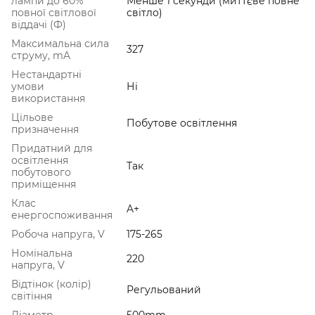
лампи до 60%
Менше 1 секунди (миттєве повне
повної світлової
світло)
віддачі (Ф)
Максимальна сила
327
струму, mA
Нестандартні
умови
Ні
використання
Цільове
Побутове освітлення
призначення
Придатний для
освітлення
Так
побутового
приміщення
Клас
A+
енергоспоживання
Робоча напруга, V
175-265
Номінальна
220
напруга, V
Відтінок (колір)
Регульований
світіння
Діаметр
500mm