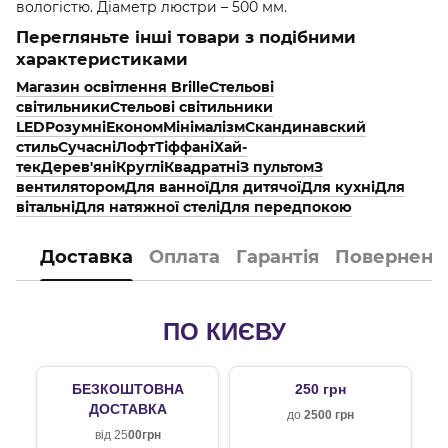
вологістю. Діаметр люстри – 500 мм.
Перегляньте інші товари з подібними
характеристиками
Магазин освітлення Brille
Стельові
світильники
Стельові світильники
LED
Розумні
Економ
Мінімалізм
Скандинавский
стиль
Сучасні
Лофт
Тіффані
Хай-
тек
Дерев'яні
Круглі
Квадратні
З пультом
З
вентилятором
Для ванної
Для дитячої
Для кухні
Для
вітальні
Для натяжної стелі
Для передпокою
Доставка
Оплата
Гарантія
Поверненн
ПО КИЄВУ
БЕЗКОШТОВНА
250 грн
ДОСТАВКА
до
2500 грн
від 25
00грн