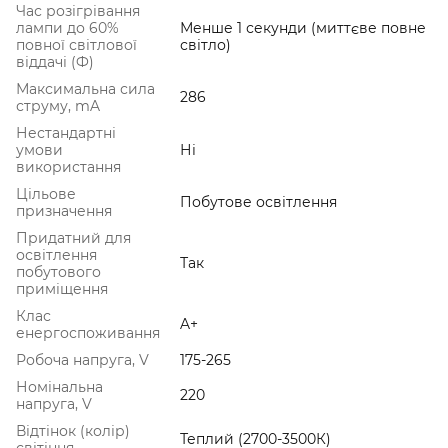
Час розігрівання
лампи до 60%
Менше 1 секунди (миттєве повне
повної світлової
світло)
віддачі (Ф)
Максимальна сила
286
струму, mA
Нестандартні
умови
Ні
використання
Цільове
Побутове освітлення
призначення
Придатний для
освітлення
Так
побутового
приміщення
Клас
A+
енергоспоживання
Робоча напруга, V
175-265
Номінальна
220
напруга, V
Відтінок (колір)
Теплий (2700-3500К)
світіння