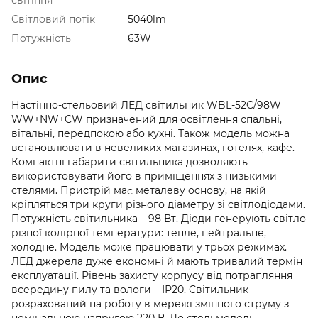
Світловий потік
5040lm
Потужність
63W
Опис
Настінно-стельовий ЛЕД світильник WBL-52C/98W
WW+NW+CW призначений для освітлення спальні,
вітальні, передпокою або кухні. Також модель можна
встановлювати в невеликих магазинах, готелях, кафе.
Компактні габарити світильника дозволяють
використовувати його в приміщеннях з низькими
стелями. Пристрій має металеву основу, на якій
кріпляться три круги різного діаметру зі світлодіодами.
Потужність світильника – 98 Вт. Діоди генерують світло
різної колірної температури: тепле, нейтральне,
холодне. Модель може працювати у трьох режимах.
ЛЕД джерела дуже економні й мають тривалий термін
експлуатації. Рівень захисту корпусу від потрапляння
всередину пилу та вологи – ІР20. Світильник
розрахований на роботу в мережі змінного струму з
номінальною напругою 220 В. До стелі модель