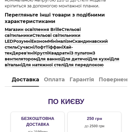
кріпиться за допомогою монтажної планки.
Перегляньте інші товари з подібними
характеристиками
Магазин освітлення Brille
Стельові
світильники
Стельові світильники
LED
Розумні
Економ
Мінімалізм
Скандинавский
стиль
Сучасні
Лофт
Тіффані
Хай-
тек
Дерев'яні
Круглі
Квадратні
З пультом
З
вентилятором
Для ванної
Для дитячої
Для кухні
Для
вітальні
Для натяжної стелі
Для передпокою
Доставка
Оплата
Гарантія
Поверненн
ПО КИЄВУ
БЕЗКОШТОВНА
250 грн
ДОСТАВКА
до
2500 грн