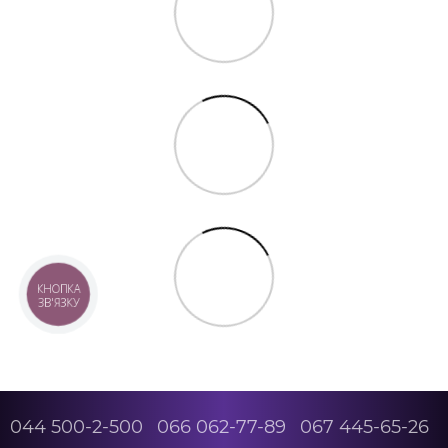
КНОПКА
ЗВ'ЯЗКУ
044 500-2-500
066 062-77-89
067 445-65-26