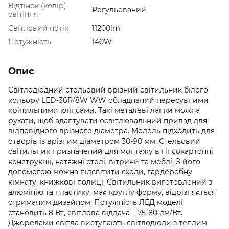
Відтінок (колір)
Регульований
світіння
Світловий потік
11200lm
Потужність
140W
Опис
Світлодіодний стельовий врізний світильник білого
кольору LED-36R/8W WW обладнаний пересувними
кріпильними кліпсами. Такі металеві лапки можна
рухати, щоб адаптувати освітлювальний прилад для
відповідного врізного діаметра. Модель підходить для
отворів із врізним діаметром 30-90 мм. Стельовий
світильник призначений для монтажу в гіпсокартонні
конструкції, натяжні стелі, вітрини та меблі. З його
допомогою можна підсвітити сходи, гардеробну
кімнату, книжкові полиці. Світильник виготовлений з
алюмінію та пластику, має круглу форму, відрізняється
стриманим дизайном. Потужність ЛЕД моделі
становить 8 Вт, світлова віддача – 75-80 лм/Вт.
Джерелами світла виступають світлодіоди з теплим