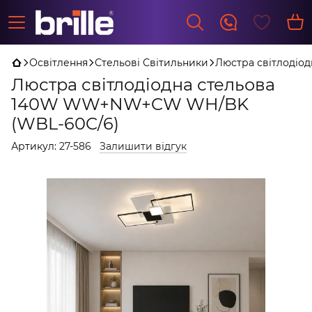
Освітлення
Стельові Світильники
Люстра світлоді
Люстра світлодіодна стельова
140W WW+NW+CW WH/BK
(WBL-60C/6)
Артикул:
27-586
Залишити відгук