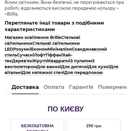
білим світінням. Вони безпечні, не перегріваються при
роботі, відрізняються високою передачею кольору –
>80Ra.
Перегляньте інші товари з подібними
характеристиками
Магазин освітлення Brille
Стельові
світильники
Стельові світильники
LED
Розумні
Економ
Мінімалізм
Скандинавский
стиль
Сучасні
Лофт
Тіффані
Хай-
тек
Дерев'яні
Круглі
Квадратні
З пультом
З
вентилятором
Для ванної
Для дитячої
Для кухні
Для
вітальні
Для натяжної стелі
Для передпокою
Доставка
Оплата
Гарантія
Поверненн
ПО КИЄВУ
БЕЗКОШТОВНА
250 грн