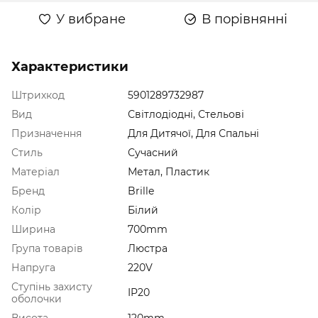
У вибране
В порівнянні
Характеристики
Штрихкод
5901289732987
Вид
Світлодіодні, Стельові
Призначення
Для Дитячої, Для Спальні
Стиль
Сучасний
Матеріал
Метал, Пластик
Бренд
Brille
Колір
Білий
Ширина
700mm
Група товарів
Люстра
Напруга
220V
Ступінь захисту
IP20
оболочки
Висота
120mm