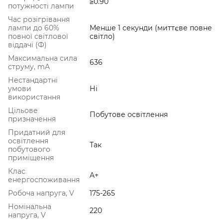
≥0.90
потужності лампи
Час розігрівання
лампи до 60%
Менше 1 секунди (миттєве повне
повної світлової
світло)
віддачі (Ф)
Максимальна сила
636
струму, mA
Нестандартні
умови
Ні
використання
Цільове
Побутове освітлення
призначення
Придатний для
освітлення
Так
побутового
приміщення
Клас
A+
енергоспоживання
Робоча напруга, V
175-265
Номінальна
220
напруга, V