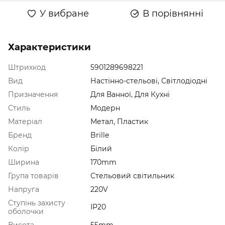
У вибране
В порівнянні
Характеристики
Штрихкод
5901289698221
Вид
Настінно-стельові, Світлодіодні
Призначення
Для Ванної, Для Кухні
Стиль
Модерн
Матеріал
Метал, Пластик
Бренд
Brille
Колір
Білий
Ширина
170mm
Група товарів
Стельовий світильник
Напруга
220V
Ступінь захисту
IP20
оболочки
Висота
55mm