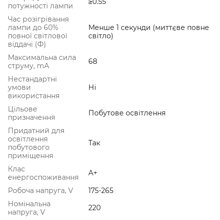
≥0.55
потужності лампи
Час розігрівання
лампи до 60%
Менше 1 секунди (миттєве повне
повної світлової
світло)
віддачі (Ф)
Максимальна сила
68
струму, mA
Нестандартні
умови
Ні
використання
Цільове
Побутове освітлення
призначення
Придатний для
освітлення
Так
побутового
приміщення
Клас
A+
енергоспоживання
Робоча напруга, V
175-265
Номінальна
220
напруга, V