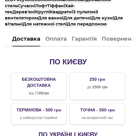
стиль
Сучасні
Лофт
Тіффані
Хай-
тек
Дерев'яні
Круглі
Квадратні
З пультом
З
вентилятором
Для ванної
Для дитячої
Для кухні
Для
вітальні
Для натяжної стелі
Для передпокою
Доставка
Оплата
Гарантія
Поверненн
ПО КИЄВУ
БЕЗКОШТОВНА
250 грн
ДОСТАВКА
до
2500 грн
від 25
00грн
ТЕРМІНОВА - 500 грн
ТОЧНА - 500 грн
у найкоротші терміни
на конкретний час
ПО УКРАЇНІ І КИЄВУ