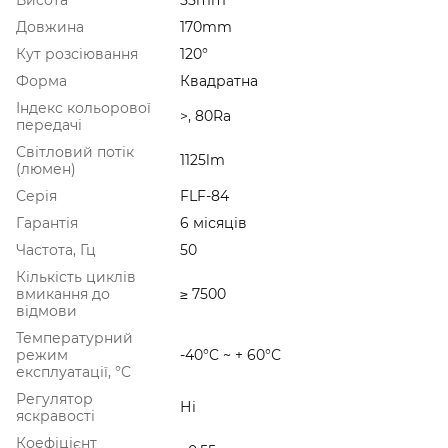
Довжина
170mm
Кут розсіювання
120°
Форма
Квадратна
Індекс кольорової
>, 80Ra
передачі
Світловий потік
1125lm
(люмен)
Серія
FLF-84
Гарантія
6 місяців
Частота, Гц
50
Кількість циклів
вмикання до
≥ 7500
відмови
Температурний
режим
-40°C ~ + 60°С
експлуатації, °C
Регулятор
Ні
яскравості
Коефіцієнт