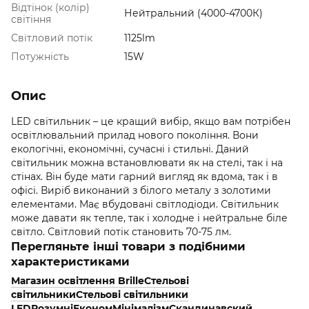
Відтінок (колір)
Нейтральний (4000-4700К)
світіння
Світловий потік
1125lm
Потужність
15W
Опис
LED світильник – це кращий вибір, якщо вам потрібен
освітлювальний прилад нового покоління. Вони
екологічні, економічні, сучасні і стильні. Даний
світильник можна встановлювати як на стелі, так і на
стінах. Він буде мати гарний вигляд як вдома, так і в
офісі. Виріб виконаний з білого металу з золотими
елементами. Має вбудовані світлодіоди. Світильник
може давати як тепле, так і холодне і нейтральне біле
світло. Світловий потік становить 70-75 лм.
Перегляньте інші товари з подібними
характеристиками
Магазин освітлення Brille
Стельові
світильники
Стельові світильники
LED
Розумні
Економ
Мінімалізм
Скандинавский