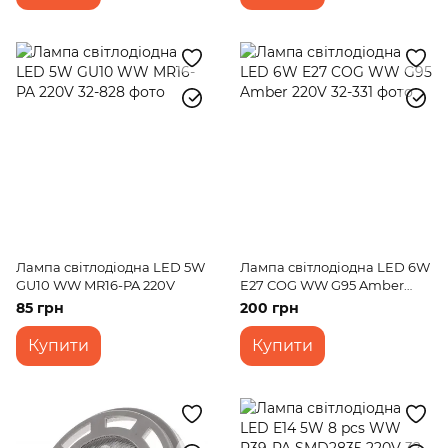
Лампа світлодіодна LED 5W
Лампа світлодіодна LED 6W
GU10 WW MR16-PA 220V
E27 COG WW G95 Amber
220V
85 грн
200 грн
Купити
Купити