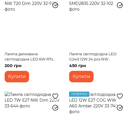
Лампа димована
Лампа світлодіодна LED
світлодіодна LED 6W R7s
G24d 12W 24 pcs NW
NW T20 Dim 220V
SMD2835 220V
200 грн
450 грн
Купити
Купити
НОВИНКА