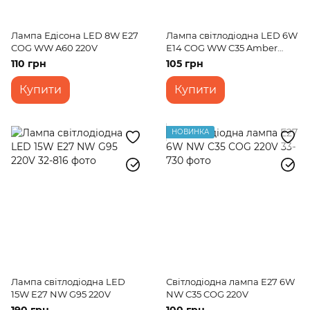
Лампа Едісона LED 8W E27
Лампа світлодіодна LED 6W
COG WW A60 220V
E14 COG WW C35 Amber
220V
110 грн
105 грн
Купити
Купити
НОВИНКА
Лампа світлодіодна LED
Світлодіодна лампа E27 6W
15W E27 NW G95 220V
NW C35 COG 220V