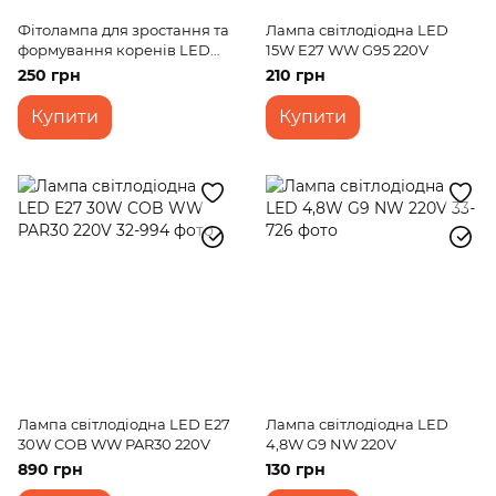
Фітолампа для зростання та
Лампа світлодіодна LED
формування коренів LED
15W E27 WW G95 220V
E27 7W Fito GROW (Full
250 грн
210 грн
Spectrum = 9: 1) 220V
Купити
Купити
Лампа світлодіодна LED E27
Лампа світлодіодна LED
30W COB WW PAR30 220V
4,8W G9 NW 220V
890 грн
130 грн