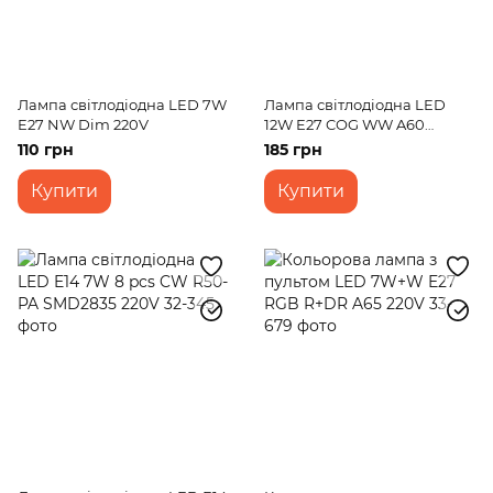
Лампа світлодіодна LED 7W
Лампа світлодіодна LED
E27 NW Dim 220V
12W E27 COG WW A60
Amber 220V
110 грн
185 грн
Купити
Купити