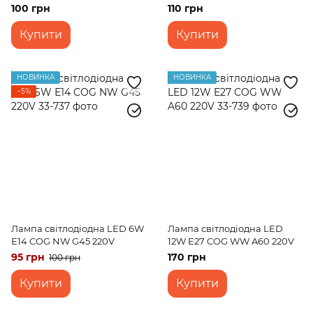
2,5W E14 NW S25 220V
100 грн
110 грн
Купити
Купити
НОВИНКА
НОВИНКА
−5%
Лампа світлодіодна LED 6W
Лампа світлодіодна LED
Е14 COG NW G45 220V
12W E27 COG WW A60 220V
95 грн
170 грн
100 грн
Купити
Купити