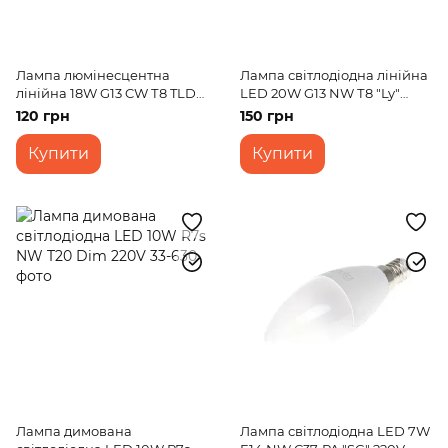
Лампа люмінесцентна
Лампа світлодіодна лінійна
лінійна 18W G13 CW Т8 TLD
LED 20W G13 NW Т8 "Ly"
220V
220V
120 грн
150 грн
Купити
Купити
Лампа димована
Лампа світлодіодна LED 7W