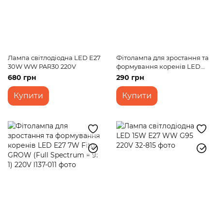
Лампа світлодіодна LED E27
Фітолампа для зростання та
30W WW PAR30 220V
формування коренів LED
E27 12W Fito GROW (Full
680 грн
290 грн
Spectrum=9:1) 220V
Купити
Купити