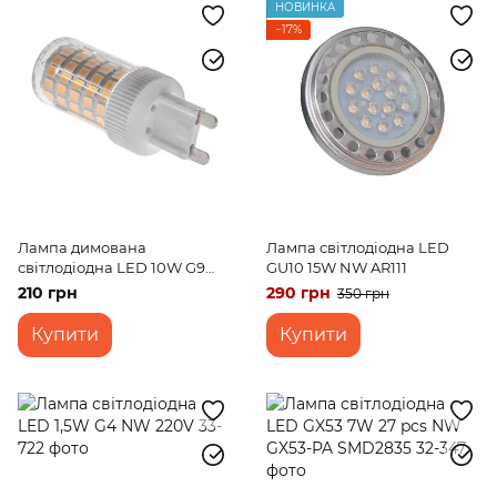
НОВИНКА
−17%
Лампа димована
Лампа світлодіодна LED
світлодіодна LED 10W G9
GU10 15W NW AR111
WW T20 Dim 220V
210 грн
290 грн
350 грн
Купити
Купити