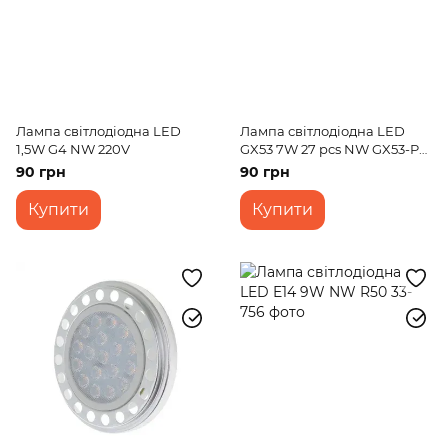
Лампа світлодіодна LED
Лампа світлодіодна LED
1,5W G4 NW 220V
GX53 7W 27 pcs NW GX53-PA
SMD2835
90 грн
90 грн
Купити
Купити