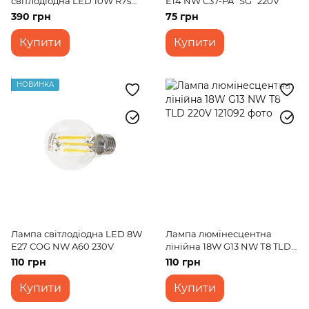
світлодіодна LED 10W R7s
E14 NW C37-PA "SG" 220V
NW T20 Dim 220V
390 грн
75 грн
Купити
Купити
НОВИНКА
Лампа світлодіодна LED 8W
Лампа люмінесцентна
E27 COG NW A60 230V
лінійна 18W G13 NW Т8 TLD
220V
110 грн
110 грн
Купити
Купити