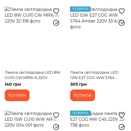
НОВИНКА
Лампа світлодіодна LED 8W
Лампа світлодіодна LED
GU10 CW MR16-A 220V
12W E27 COG WW ST64
Amber 220V
140 грн
305 грн
Купити
Купити
НОВИНКА