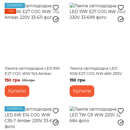
НОВИНКА
−12%
Лампа світлодіодна LED 6W
Лампа світлодіодна LED
E27 COG WW T45 Amber
10W E27 COG NW A60 230V
220V
150 грн
150 грн
170 грн
Купити
Купити
НОВИНКА