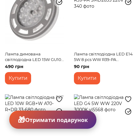
Лампа димована
Лампа світлодіодна LED E14
світлодіодна LED 15W GU10
5W 8 pcs WW R39-PA
WW AR111 Dim 220V
SMD2835 220V
490 грн
90 грн
Купити
Купити
Отримати подарунок