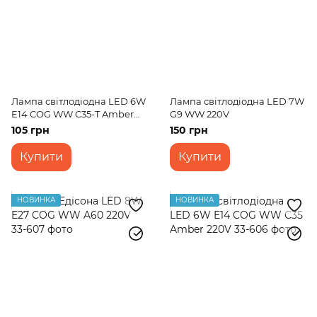
Лампа світлодіодна LED 6W
Лампа світлодіодна LED 7W
E14 COG WW C35-T Amber
G9 WW 220V
230V
105 грн
150 грн
Купити
Купити
НОВИНКА
НОВИНКА