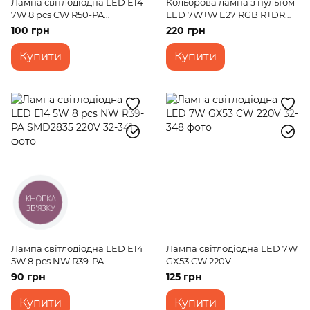
Лампа світлодіодна LED E14
Кольорова лампа з пультом
7W 8 pcs CW R50-PA
LED 7W+W E27 RGB R+DR
SMD2835 220V
A65 220V
100 грн
220 грн
Купити
Купити
КНОПКА
ЗВ'ЯЗКУ
Лампа світлодіодна LED E14
Лампа світлодіодна LED 7W
5W 8 pcs NW R39-PA
GX53 CW 220V
SMD2835 220V
90 грн
125 грн
Купити
Купити