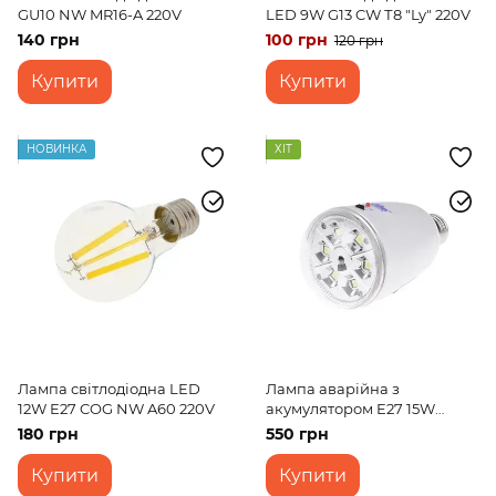
GU10 NW MR16-A 220V
LED 9W G13 CW Т8 "Ly" 220V
140 грн
100 грн
120 грн
Купити
Купити
НОВИНКА
ХІТ
Лампа світлодіодна LED
Лампа аварійна з
12W E27 COG NW A60 220V
акумулятором E27 15W
(LED-814) 220V
180 грн
550 грн
Купити
Купити