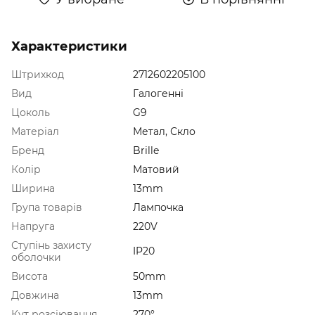
Характеристики
Штрихкод
2712602205100
Вид
Галогенні
Цоколь
G9
Матеріал
Метал, Скло
Бренд
Brille
Колір
Матовий
Ширина
13mm
Група товарів
Лампочка
Напруга
220V
Ступінь захисту
IP20
оболочки
Висота
50mm
Довжина
13mm
Кут розсіювання
270°