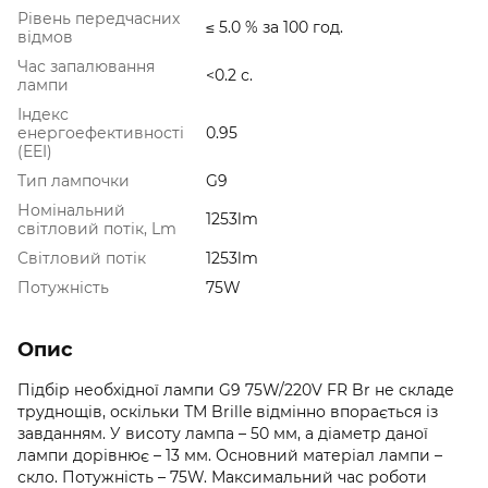
Рівень передчасних
≤ 5.0 % за 100 год.
відмов
Час запалювання
<0.2 с.
лампи
Індекс
енергоефективності
0.95
(EEI)
Тип лампочки
G9
Номінальний
1253lm
світловий потік, Lm
Світловий потік
1253lm
Потужність
75W
Опис
Підбір необхідної лампи G9 75W/220V FR Br не складе
труднощів, оскільки ТМ Brille відмінно впорається із
завданням. У висоту лампа – 50 мм, а діаметр даної
лампи дорівнює – 13 мм. Основний матеріал лампи –
скло. Потужність – 75W. Максимальний час роботи