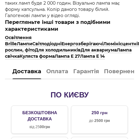
таких ламп буде 2 000 годин. Візуально лампа має
форму капсульна. Колір даного товару білий.
Галогенові лампи у відео огляді.
Перегляньте інші товари з подібними
характеристиками
Освітлення
Brille
Лампи
Світлодіодні
Енергозберігаючі
Люмінісцентні
рослин, фіто
Для холодильників
Для аквариума
Лампа
свічка
Куляста форма
Лампа E 27
Лампа E 14
Доставка
Оплата
Гарантія
Поверненн
ПО КИЄВУ
БЕЗКОШТОВНА
250 грн
ДОСТАВКА
до
2500 грн
від 25
00грн