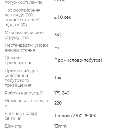
потужності лампи
Час розігрівання
лампи до 60%
≤ 1.0 сек
повної світлової
віддачі (Ф)
Максимальна сила
341
струму, mA
Нестандартні умови
Ні
використання
Цільове
Промислово-побутові
призначення
Придатний для
освітлення
Так
побутового
приміщення
Робоча напруга, V
175-240
Номінальна напруга,
220
V
Відтінок (колір)
Теплий (2700-3500К)
світіння
Діаметр
13mm