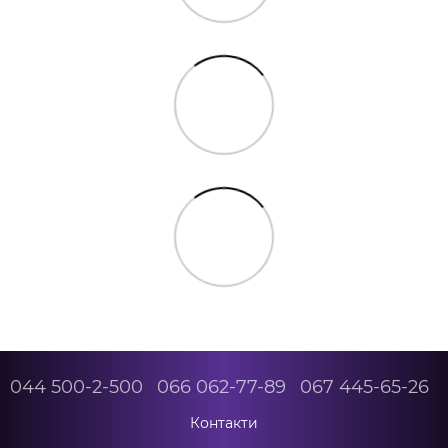
044 500-2-500
066 062-77-89
067 445-65-26
Контакти